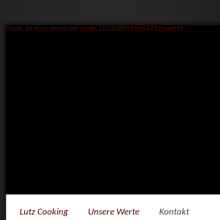
Oops, an error occurred! Code: 20260809150657720ad1fd
Lutz Cooking
Unsere Werte
Kontakt